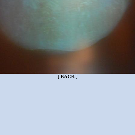
[
BACK
]